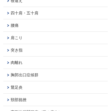
寝違え
四十肩・五十肩
腰痛
肩こり
突き指
肉離れ
胸郭出口症候群
鵞足炎
頸部捻挫