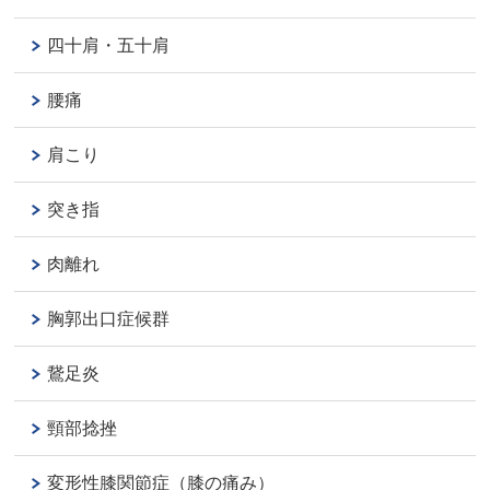
四十肩・五十肩
腰痛
肩こり
突き指
肉離れ
胸郭出口症候群
鵞足炎
頸部捻挫
変形性膝関節症（膝の痛み）