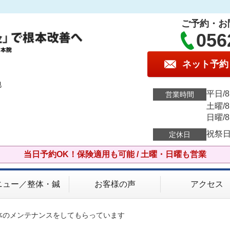
ご予約・お
056
ネット予約
地
平日/8:
営業時間
土曜/8:
日曜/8:
祝祭
定休日
当日予約OK！保険適用も可能 / 土曜・日曜も営業
ニュー／整体・鍼
お客様の声
アクセス
体のメンテナンスをしてもらっています