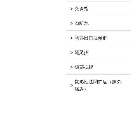
突き指
肉離れ
胸郭出口症候群
鵞足炎
頸部捻挫
変形性膝関節症（膝の
痛み）