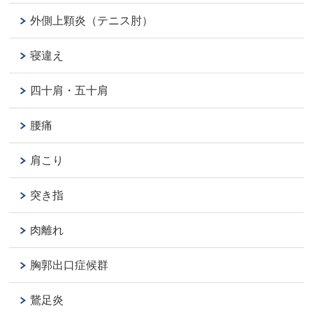
外側上顆炎（テニス肘）
寝違え
四十肩・五十肩
腰痛
肩こり
突き指
肉離れ
胸郭出口症候群
鵞足炎